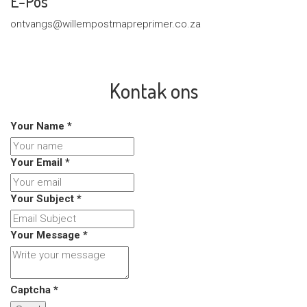
E-Pos
ontvangs@willempostmapreprimer.co.za
Kontak ons
Your Name
*
Your Email
*
Your Subject
*
Your Message
*
Captcha
*