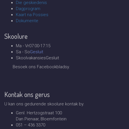
Die geskiedenis
Dagprogram
Kaart na Possies
Dokumente
Skoolure
Ma - Vr
07:00-17:15
Sa - So
Gesluit
Skoolvakansies
Gesluit
Besoek ons Facebookbladsy.
Kontak ons gerus
U kan ons gedurende skoolure kontak by.
Genl. Hertzogstraat 100
Dan Pienaar, Bloemfontein
051 – 436 3370