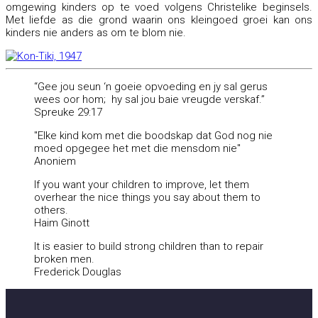
omgewing kinders op te voed volgens Christelike beginsels.
Met liefde as die grond waarin ons kleingoed groei kan ons
kinders nie anders as om te blom nie.
“Gee jou seun ‘n goeie opvoeding en jy sal gerus
wees oor hom; hy sal jou baie vreugde verskaf.”
Spreuke 29:17
"Elke kind kom met die boodskap dat God nog nie
moed opgegee het met die mensdom nie"
Anoniem
If you want your children to improve, let them
overhear the nice things you say about them to
others.
Haim Ginott
It is easier to build strong children than to repair
broken men.
Frederick Douglas