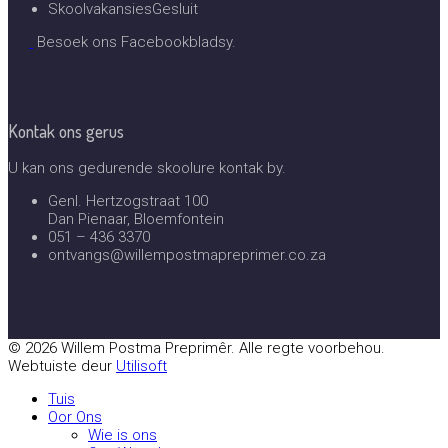
Skoolvakansies
Gesluit
Besoek ons Facebookbladsy.
Kontak ons gerus
U kan ons gedurende skoolure kontak by.
Genl. Hertzogstraat 100
Dan Pienaar, Bloemfontein
051 – 436 3370
ontvangs@willempostmapreprimer.co.za
© 2026 Willem Postma Preprimêr. Alle regte voorbehou.
Webtuiste deur
Utilisoft
Tuis
Oor Ons
Wie is ons