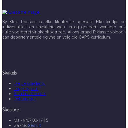
By Klein Possies is elke kleutertjie spesiaal. Elke kindjie se
individualiteit en uniekheid word in ag geneem wanneer ons
hulle voorberei vir skooltoetrede. Al ons graad R-klasse voldoen
aan departementele riglyne en volg die CAPS-kurrikulum.
Skakels
Die geskiedenis
Dagprogram
Kaart na Possies
Dokumente
Skoolure
Ma - Vr
07:00-17:15
Sa - So
Gesluit