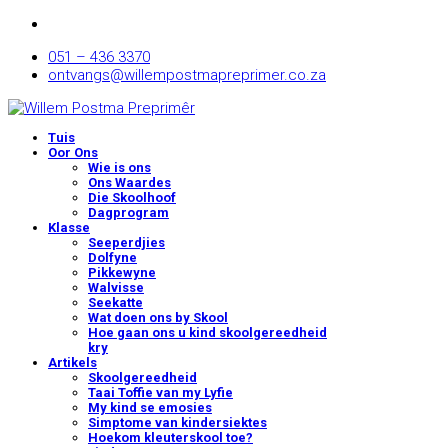
051 – 436 3370
ontvangs@willempostmapreprimer.co.za
Tuis
Oor Ons
Wie is ons
Ons Waardes
Die Skoolhoof
Dagprogram
Klasse
Seeperdjies
Dolfyne
Pikkewyne
Walvisse
Seekatte
Wat doen ons by Skool
Hoe gaan ons u kind skoolgereedheid
kry
Artikels
Skoolgereedheid
Taai Toffie van my Lyfie
My kind se emosies
Simptome van kindersiektes
Hoekom kleuterskool toe?