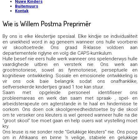
Nuwe Kinders
Buitemuurs
Kontak
Wie is Willem Postma Preprimêr
By ons is elke kleutertjie spesiaal. Elke kindjie se individualiteit
en uniekheid word in ag geneem wanneer ons hulle voorberei
vir skooltoetrede. Ons graad R-klasse voldoen aan
departementele riglyne en volg die CAPS-kurrikulum.
Hulle besef nie eers hulle werk wanneer ons spelenderwys hulle
vaardighede uitbrei en versterk nie. Ons werk aan
grootmotoriese, sowel as fynmotoriese, perseptuele en
kognitiewe ontwikkeling. Sosiale en emosionele ontwikkeling is
vir ons ook baie belangrik sodat ons onafhanklike,
selfversekerde kindertjies graad 1 toe kan stuur.
Saam met opgeleide personeel identifiseer ons
probleemareas en werk dan saam met spraak- , spel- en
arbeidsterapeute om agterstande in te haal en hindernisse te
oorkom. Ons doen ook skoolgereedheidstoetse by die skool
om te verseker ons kleuters is wel gereed wanneer hulle na die
“groot skool” toe moet gaan en help ouers wat vrystelling moet
kry.
Ons leuse is nie sonder rede “Gelukkige kleuters” nie. Ons poog
om in Afrikaans en binne ‘n veilige, stabiele en gelukkige