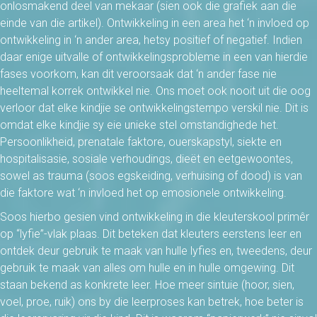
onlosmakend deel van mekaar (sien ook die grafiek aan die
einde van die artikel). Ontwikkeling in een area het ‘n invloed op
ontwikkeling in ‘n ander area, hetsy positief of negatief. Indien
daar enige uitvalle of ontwikkelingsprobleme in een van hierdie
fases voorkom, kan dit veroorsaak dat ‘n ander fase nie
heeltemal korrek ontwikkel nie. Ons moet ook nooit uit die oog
verloor dat elke kindjie se ontwikkelingstempo verskil nie. Dit is
omdat elke kindjie sy eie unieke stel omstandighede het.
Persoonlikheid, prenatale faktore, ouerskapstyl, siekte en
hospitalisasie, sosiale verhoudings, dieët en eetgewoontes,
sowel as trauma (soos egskeiding, verhuising of dood) is van
die faktore wat ‘n invloed het op emosionele ontwikkeling.
Soos hierbo gesien vind ontwikkeling in die kleuterskool primêr
op “lyfie”-vlak plaas. Dit beteken dat kleuters eerstens leer en
ontdek deur gebruik te maak van hulle lyfies en, tweedens, deur
gebruik te maak van alles om hulle en in hulle omgewing. Dit
staan bekend as konkrete leer. Hoe meer sintuie (hoor, sien,
voel, proe, ruik) ons by die leerproses kan betrek, hoe beter is