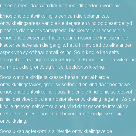
nie eers meer daaraan dink wanneer dit gedoen word nie.
Emosionele ontwikkeling is een van die belangrikste
ontwikkelingsareas van die kleuterjare en vind op dieselfde tyd
plaas as die ander vaardighede. Die kleuter is in essensie ‘n
emosionele wesentjie. Indien daar emosionele krisisse in die
kleuter se lewe aan die gang is, het dit ‘n invloed op elke ander
aspek van sy of haar ontwikkeling. So ‘n kindjie kan selfs
terugval na ‘n vorige ontwikkelingsvlak. Emosionele ontwikkeling
vorm ook die grondslag vir selfbeeldontwikkeling.
Soos wat die kindjie suksesse behaal met al hierdie
ontwikkelingstakies, groei sy selfbeeld en vind daar positiewe
emosionele ontwikkeling plaas. Indien die kindjie nie suksesvol
is nie, beïnvloed dit die emosionele ontwikkeling negatief. As die
kindjie genoeg selfvertroue het, vind daar gesonde interaksie
met die maatjies plaas en dit bevorder die kindjie se sosiale
ontwikkeling.
Soos u kan agterkom is al hierdie ontwikkelingsvelde