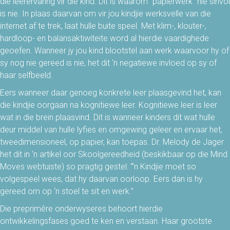
die leerervaring vir die kind. Dit is waarom “papierwerk” nie sinvol
is nie. In plaas daarvan om vir jou kindjie werksvelle van die
internet af te trek, laat hulle buite speel. Met klim-, klouter-,
hardloop- en balansaktiwiteite word al hierdie vaardighede
geoefen. Wanneer jy jou kind blootstel aan werk waarvoor hy of
sy nog nie gereed is nie, het dit ‘n negatiewe invloed op sy of
haar selfbeeld.
Eers wanneer daar genoeg konkrete leer plaasgevind het, kan
die kindjie oorgaan na kognitiewe leer. Kognitiewe leer is leer
wat in die brein plaasvind. Dit is wanneer kinders dit wat hulle
deur middel van hulle lyfies en omgewing geleer en ervaar het,
tweedimensioneel, op papier, kan toepas. Dr. Melody de Jager
het dit in ‘n artikel oor Skoolgereedheid (beskikbaar op die Mind
Moves webtuiste) so pragtig gestel: “’n Kindjie moet so
volgespeel wees, dat hy daarvan oorloop. Eers dan is hy
gereed om op ‘n stoel te sit en werk.”
Die preprimêre onderwyseres behoort hierdie
ontwikkelingsfases goed te ken en verstaan. Haar grootste