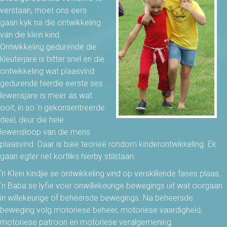
verstaan, moet ons eers
gaan kyk na die ontwikkeling
van die klein kind.
Ontwikkeling gedurende die
kleuterjare is bitter snel en die
ontwikkeling wat plaasvind
gedurende hierdie eerste ses
lewensjare is meer as wat
ooit, in so ‘n gekonsentreerde
deel, deur die hele
lewensloop van die mens
plaasvind. Daar is baie teorieë rondom kinderontwikkeling. Ek
gaan egter net kortliks hierby stilstaan.
‘n Klein kindjie se ontwikkeling vind op verskillende fases plaas.
‘n Baba se lyfie voer onwillekeurige bewegings uit wat oorgaan
in willekeurige of beheersde bewegings. Na beheersde
beweging volg motoriese beheer, motoriese vaardigheid,
motoriese patroon en motoriese veralgemening.