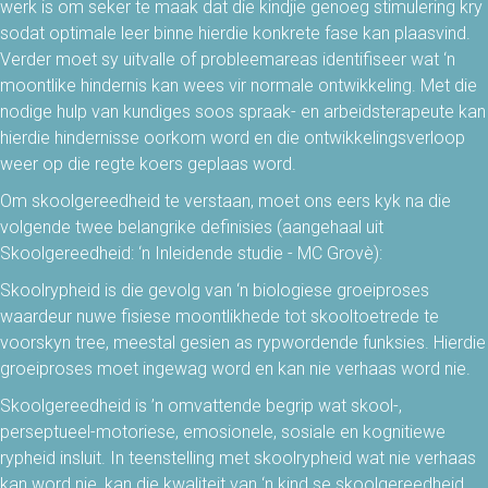
werk is om seker te maak dat die kindjie genoeg stimulering kry
sodat optimale leer binne hierdie konkrete fase kan plaasvind.
Verder moet sy uitvalle of probleemareas identifiseer wat ‘n
moontlike hindernis kan wees vir normale ontwikkeling. Met die
nodige hulp van kundiges soos spraak- en arbeidsterapeute kan
hierdie hindernisse oorkom word en die ontwikkelingsverloop
weer op die regte koers geplaas word.
Om skoolgereedheid te verstaan, moet ons eers kyk na die
volgende twee belangrike definisies (aangehaal uit
Skoolgereedheid: ‘n Inleidende studie - MC Grovè):
Skoolrypheid is die gevolg van ‘n biologiese groeiproses
waardeur nuwe fisiese moontlikhede tot skooltoetrede te
voorskyn tree, meestal gesien as rypwordende funksies. Hierdie
groeiproses moet ingewag word en kan nie verhaas word nie.
Skoolgereedheid is ’n omvattende begrip wat skool-,
perseptueel-motoriese, emosionele, sosiale en kognitiewe
rypheid insluit. In teenstelling met skoolrypheid wat nie verhaas
kan word nie, kan die kwaliteit van ‘n kind se skoolgereedheid,