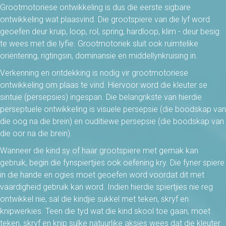
Grootmotoriese ontwikkeling is dus die eerste sigbare
ontwikkeling wat plaasvind. Die grootspiere van die lyf word
geoefen deur kruip, loop, rol, spring, hardloop, klim - deur besig
te wees met die lyfie. Grootmotoriek sluit ook ruimtelike
oriëntering, rigtingsin, dominansie en middellynkruising in.
Verkenning en ontdekking is nodig vir grootmotoriese
ontwikkeling om plaas te vind. Hiervoor word die kleuter se
sintuie (persepsies) ingespan. Die belangrikste van hierdie
perseptuele ontwikkeling is visuele persepsie (die boodskap van
die oog na die brein) en ouditiewe persepsie (die boodskap van
die oor na die brein).
Wanneer die kind sy of haar grootspiere met gemak kan
gebruik, begin die fynspiertjies ook oefening kry. Die fyner spiere
in die hande en ogies moet geoefen word voordat dit met
vaardigheid gebruik kan word. Indien hierdie spiertjies nie reg
ontwikkel nie, sal die kindjie sukkel met teken, skryf en
knipwerkies. Teen die tyd wat die kind skool toe gaan, moet
teken, skryf en knip sulke natuurlike aksies wees dat die kleuter