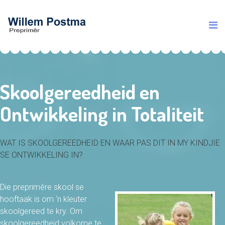
Skoolgereedheid en
Ontwikkeling in Totaliteit
WAT IS SKOOLGEREEDHEID EN WAAR PAS DIT IN MY KINDJIE
SE ONTWIKKELING IN?
Die preprimêre skool se
hooftaak is om ‘n kleuter
skoolgereed te kry. Om
skoolgereedheid volkome te