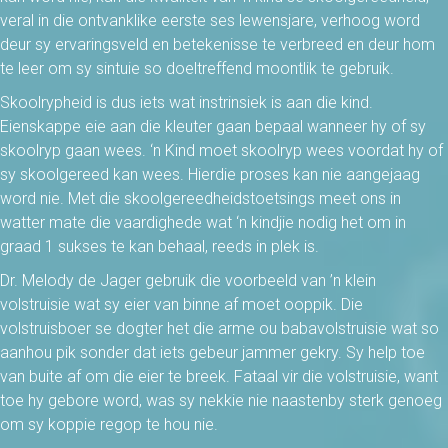
veral in die ontvanklike eerste ses lewensjare, verhoog word
deur sy ervaringsveld en betekenisse te verbreed en deur hom
te leer om sy sintuie so doeltreffend moontlik te gebruik.
Skoolrypheid is dus iets wat instrinsiek is aan die kind.
Eienskappe eie aan die kleuter gaan bepaal wanneer hy of sy
skoolryp gaan wees. ‘n Kind moet skoolryp wees voordat hy of
sy skoolgereed kan wees. Hierdie proses kan nie aangejaag
word nie. Met die skoolgereedheidstoetsings meet ons in
watter mate die vaardighede wat ‘n kindjie nodig het om in
graad 1 sukses te kan behaal, reeds in plek is.
Dr. Melody de Jager gebruik die voorbeeld van ’n klein
volstruisie wat sy eier van binne af moet ooppik. Die
volstruisboer se dogter het die arme ou babavolstruisie wat so
aanhou pik sonder dat iets gebeur jammer gekry. Sy help toe
van buite af om die eier te breek. Fataal vir die volstruisie, want
toe hy gebore word, was sy nekkie nie naastenby sterk genoeg
om sy koppie regop te hou nie.