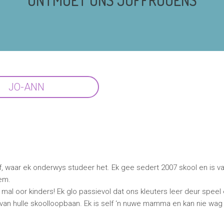
ONTMOET ONS JUFFROUENS
JO-ANN
f, waar ek onderwys studeer het. Ek gee sedert 2007 skool en is va
em.
 ek mal oor kinders! Ek glo passievol dat ons kleuters leer deur speel
res van hulle skoolloopbaan. Ek is self ‘n nuwe mamma en kan nie wa