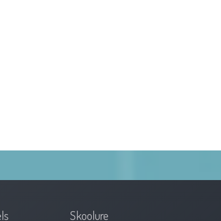
ls
Skoolure