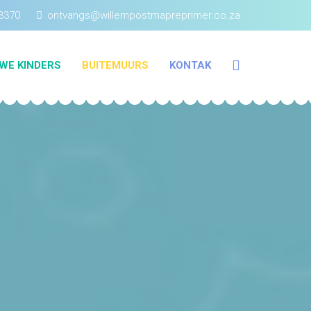
3370
ontvangs@willempostmapreprimer.co.za
WE KINDERS
BUITEMUURS
KONTAK