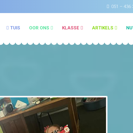
051 – 436 
TUIS
OOR ONS
KLASSE
ARTIKELS
NU