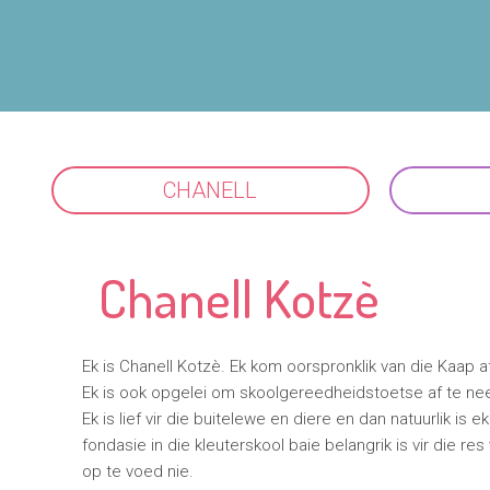
CHANELL
Chanell Kotzè
Ek is Chanell Kotzè. Ek kom oorspronklik van die Kaap a
Ek is ook opgelei om skoolgereedheidstoetse af te ne
Ek is lief vir die buitelewe en diere en dan natuurlik is
fondasie in die kleuterskool baie belangrik is vir die 
op te voed nie.